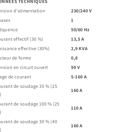
ONNÉES TECHNIQUES
nsion d'alimentation
230/240 V
hases
1
réquence
50/60 Hz
urant effectif (30 %)
13,5 A
issance effective (30%)
2,9 KVA
cteur de forme
0,8
nsion en circuit ouvert
90 V
age de courant
5-160 A
urant de soudage 35 % (25
160 A
)
urant de soudage 100 % (25
110 A
)
urant de soudage 30 % (40
160 A
)