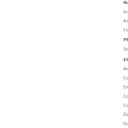
M
Ac
Ac
F
P
So
E
Me
Co
En
C
Co
Él
fo