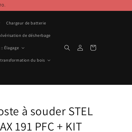
TO.
Chargeur de batterie
ulvérisation de désherbage
Connexion
Panier
:: Élagage
 transformation du bois
oste à souder STEL
AX 191 PFC + KIT