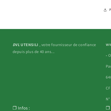
P
ww
DVL
UTENSILI
, votre fournisseur de confiance
depuis plus de 40 ans...
-
O
Pa
640
CF
N°
❐ Infos :
❐ 