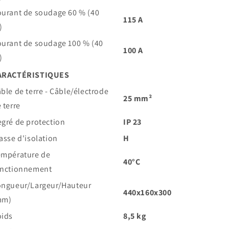
urant de soudage 60 % (40
115 A
)
urant de soudage 100 % (40
100 A
)
ARACTÉRISTIQUES
ble de terre - Câble/électrode
25 mm²
 terre
gré de protection
IP 23
asse d'isolation
H
empérature de
40°C
onctionnement
ongueur/Largeur/Hauteur
440x160x300
mm)
oids
8,5 kg