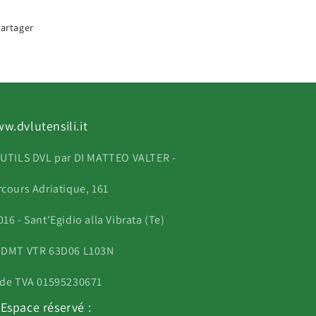
artager
w.dvlutensili.it
UTILS DVL par DI MATTEO VALTER -
rcours Adriatique, 161
16 - Sant'Egidio alla Vibrata (Te)
 DMT VTR 63D06 L103N
 de TVA 01595230671
Espace réservé :