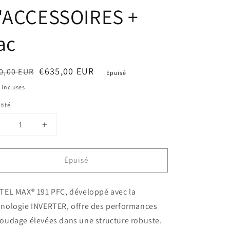
'ACCESSOIRES +
ac
x
x
€635,00 EUR
0,00 EUR
Épuisé
ituel
dé
 incluses.
tité
Réduire
Augmenter
a
la
uantité
quantité
Épuisé
de
de
Poste
Poste
à
à
STEL MAX® 191 PFC, développé avec la
souder
souder
STEL
STEL
hnologie INVERTER, offre des performances
MAX
MAX
soudage élevées dans une structure robuste.
191
191