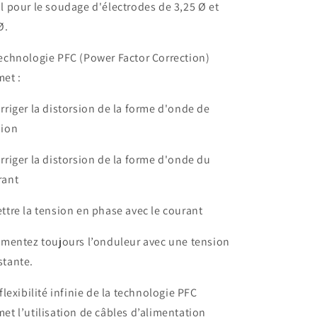
l pour le soudage d'électrodes de 3,25 Ø et
PFC
PFC
+
+
Ø.
KIT
KIT
D&#39;ACCESSOIRES
D&#39;ACCESSOIRES
echnologie PFC (Power Factor Correction)
+
+
et :
Sac
Sac
rriger la distorsion de la forme d'onde de
sion
rriger la distorsion de la forme d'onde du
rant
ttre la tension en phase avec le courant
imentez toujours l’onduleur avec une tension
stante.
 flexibilité infinie de la technologie PFC
et l’utilisation de câbles d’alimentation