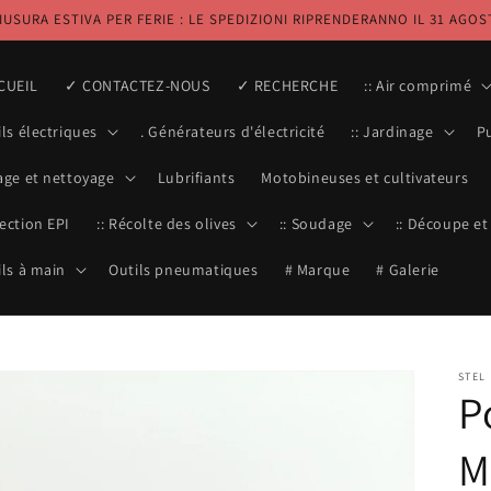
IUSURA ESTIVA PER FERIE : LE SPEDIZIONI RIPRENDERANNO IL 31 AGOS
CUEIL
✓ CONTACTEZ-NOUS
✓ RECHERCHE
:: Air comprimé
ils électriques
. Générateurs d'électricité
:: Jardinage
P
vage et nettoyage
Lubrifiants
Motobineuses et cultivateurs
tection EPI
:: Récolte des olives
:: Soudage
:: Découpe et
ils à main
Outils pneumatiques
# Marque
# Galerie
STEL
P
M