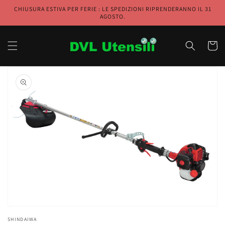
et
CHIUSURA ESTIVA PER FERIE : LE SPEDIZIONI RIPRENDERANNO IL 31
passer
AGOSTO.
au
contenu
Panier
Passer aux
informations
produits
Ouvrir
1
des
supports
multimédia
dans
la
vue
de
la
galerie
SHINDAIWA