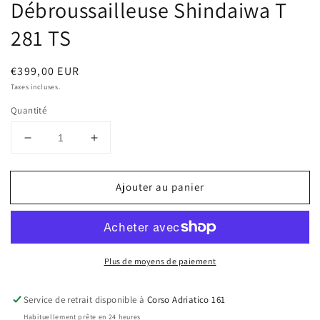
Débroussailleuse Shindaiwa T
281 TS
Prix
€399,00 EUR
habituel
Taxes incluses.
Quantité
Réduire
Augmenter
la
la
quantité
quantité
Ajouter au panier
de
de
Débroussailleuse
Débroussailleuse
Shindaiwa
Shindaiwa
T
T
281
281
Plus de moyens de paiement
TS
TS
Service de retrait disponible à
Corso Adriatico 161
Habituellement prête en 24 heures