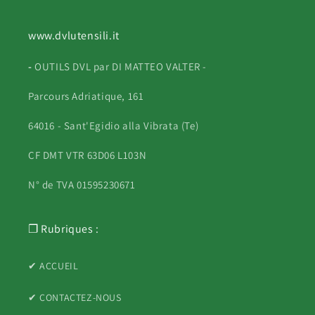
www.dvlutensili.it
-
OUTILS DVL par DI MATTEO VALTER -
Parcours Adriatique, 161
64016 - Sant'Egidio alla Vibrata (Te)
CF DMT VTR 63D06 L103N
N° de TVA 01595230671
❐ Rubriques :
✔ ACCUEIL
✔ CONTACTEZ-NOUS