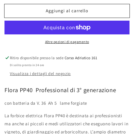
per
per
Aggiungi al carrello
Forbice
Forbice
elettrica
elettrica
a
a
Batteria
Batteria
FLORA
FLORA
Altre opzioni di pagamento
PP
PP
40
40
PRO
PRO
Ritiro disponibile presso la sede
Corso Adriatico 161
3°
3°
Di solito pronto in 24 ore
generazione
generazione
Visualizza i dettagli del negozio
Ah
Ah
5
5
Flora PP40 Professional di 3° generazione
con batteria da V. 36 Ah 5 lame forgiate
La forbice elettrica Flora PP40 è destinata ai professionisti
ma anche ai piccoli e medi utilizzatori che eseguono lavori in
vigneto, di giardinaggio ed arboricoltura. L’ampio diametro