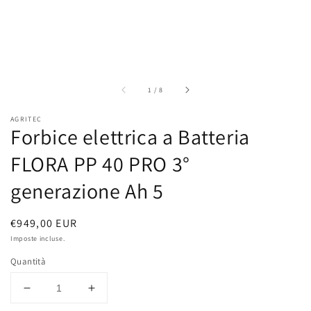
di
1
/
8
AGRITEC
Forbice elettrica a Batteria
FLORA PP 40 PRO 3°
generazione Ah 5
Prezzo
€949,00 EUR
di
Imposte incluse.
listino
Quantità
Diminuisci
Aumenta
quantità
quantità