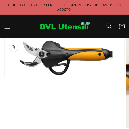
Vai
CHIUSURA ESTIVA PER FERIE : LE SPEDIZIONI RIPRENDERANNO IL 31
direttamente
AGOSTO.
ai contenuti
Carrell
Passa alle
informazioni
sul prodotto
Apri
1
dei
contenuti
multimediali
nella
modalità
galleria