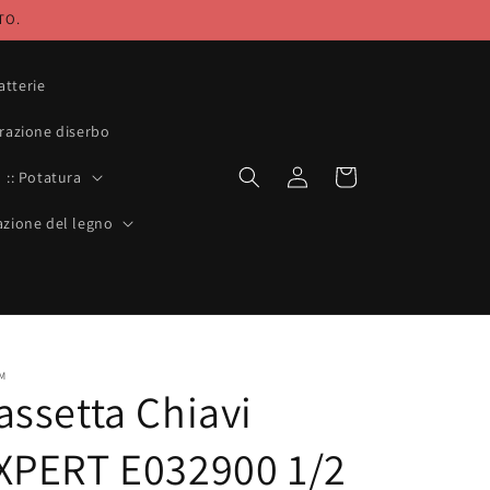
TO.
atterie
orazione diserbo
Accedi
Carrello
:: Potatura
razione del legno
M
assetta Chiavi
XPERT E032900 1/2