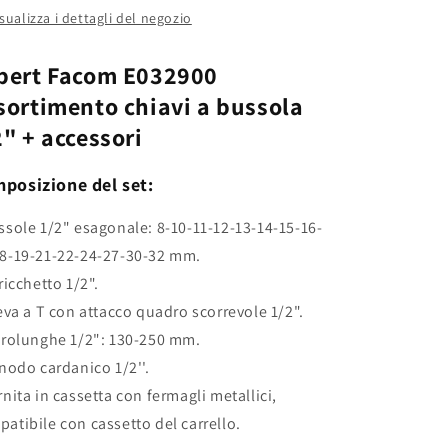
isualizza i dettagli del negozio
pert Facom E032900
sortimento chiavi a bussola
2" + accessori
posizione del set:
ssole 1/2" esagonale: 8-10-11-12-13-14-15-16-
18-19-21-22-24-27-30-32 mm.
cricchetto 1/2".
leva a T con attacco quadro scorrevole 1/2".
prolunghe 1/2": 130-250 mm.
snodo cardanico 1/2''.
rnita in cassetta con fermagli metallici,
atibile con cassetto del carrello.