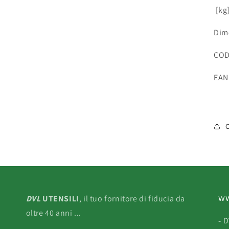
[kg]
Dim
COD
EAN
C
ww
DVL
UTENSILI
, il tuo fornitore di fiducia da
oltre 40 anni ...
-
D