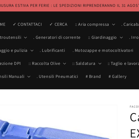
IUSURA ESTIVA PER FERIE : LE SPEDIZIONI RIPRENDERANNO IL 31 AGOS
ME
✓ CONTATTACI
✓ CERCA
:: Aria compressa
. Caricab
ttroutensili
. Generatori di corrente
:: Giardinaggio
. Irr
aggio e pulizia
. Lubrificanti
. Motozappe e motocoltivatori
tezione DPI
:: Raccolta Olive
:: Saldatura
:: Taglio e lavo
nsili Manuali
. Utensili Pneumatici
# Brand
# Gallery
FACO
C
E