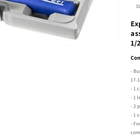
V
Ex
as
1/
Com
- Bu
17-
- 1 
- 1 
- 2 
- 1 
- Fo
comp