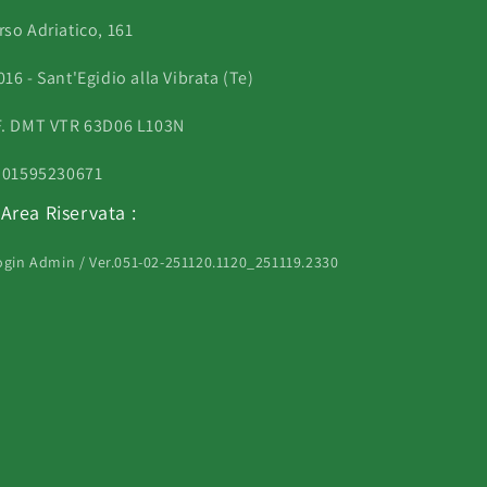
rso Adriatico, 161
16 - Sant'Egidio alla Vibrata (Te)
F. DMT VTR 63D06 L103N
. 01595230671
Area Riservata :
ogin Admin / Ver.051-02-251120.1120_251119.2330