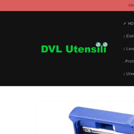
Vai
CH
direttamente
ai contenuti
✓ HO
:: Ele
:: Lav
. Pro
:: Ute
Passa alle
informazioni
sul prodotto