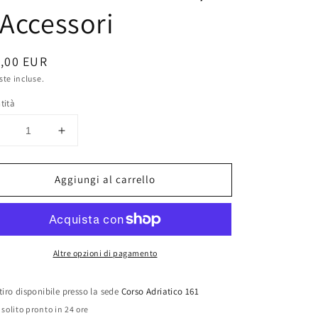
 Accessori
zzo
,00 EUR
te incluse.
tino
tità
Diminuisci
Aumenta
uantità
quantità
per
per
Aggiungi al carrello
Cassetta
Cassetta
Chiavi
Chiavi
EXPERT
EXPERT
E032900
E032900
1/2
1/2
Altre opzioni di pagamento
+
+
Accessori
Accessori
tiro disponibile presso la sede
Corso Adriatico 161
 solito pronto in 24 ore