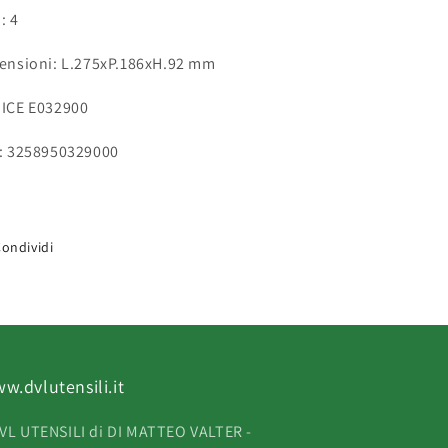
: 4
ensioni: L.275xP.186xH.92 mm
ICE E032900
: 3258950329000
ondividi
w.dvlutensili.it
VL UTENSILI di DI MATTEO VALTER -