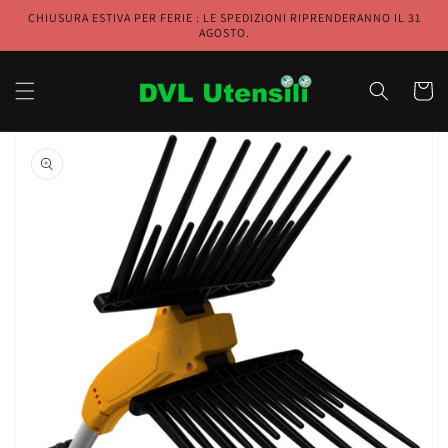
Vai
CHIUSURA ESTIVA PER FERIE : LE SPEDIZIONI RIPRENDERANNO IL 31
direttamente
AGOSTO.
ai contenuti
Carrell
Passa alle
informazioni
sul prodotto
Apri
1
dei
contenuti
multimediali
nella
modalità