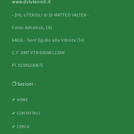
www.dvlutensili.it
-
DVL UTENSILI di DI MATTEO VALTER -
Corso Adriatico, 161
64016 - Sant'Egidio alla Vibrata (Te)
C.F. DMT VTR 63D06 L103N
PI. 01595230671
❐ Sezioni :
✔ HOME
✔ CONTATTACI
✔ CERCA