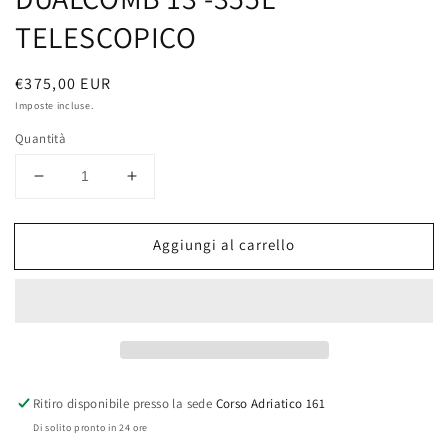
TELESCOPICO
Prezzo
€375,00 EUR
di
Imposte incluse.
listino
Quantità
Diminuisci
Aumenta
quantità
quantità
per
per
Aggiungi al carrello
Abbacchiatore
Abbacchiatore
elettrico
elettrico
VOLPI
VOLPI
DUALCOMB
DUALCOMB
13
13
-355L
-355L
TELESCOPICO
TELESCOPICO
Ritiro disponibile presso la sede
Corso Adriatico 161
Di solito pronto in 24 ore